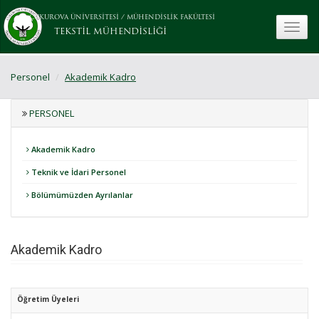
ÇUKUROVA ÜNİVERSİTESİ
/
MÜHENDİSLİK FAKÜLTESİ
toggle
TEKSTİL MÜHENDİSLİĞİ
Personel
Akademik Kadro
PERSONEL
Akademik Kadro
Teknik ve İdari Personel
Bölümümüzden Ayrılanlar
Akademik Kadro
Öğretim Üyeleri