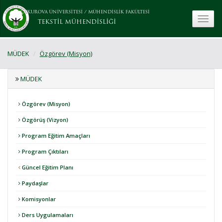
ÇUKUROVA ÜNİVERSİTESİ
/
MÜHENDİSLİK FAKÜLTESİ
toggle
TEKSTİL MÜHENDİSLİĞİ
MÜDEK
Özgörev (Misyon)
MÜDEK
Özgörev (Misyon)
Özgörüş (Vizyon)
Program Eğitim Amaçları
Program Çıktıları
Güncel Eğitim Planı
Paydaşlar
Komisyonlar
Ders Uygulamaları